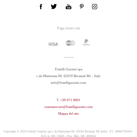
Paga sicuro con
Fratelli Guzzini spa
c.da Mattonata 60, 62019 Recanati Mc - Italy
info@fratelliguzzini.com
T.
+39 071 9891
customercare@fratelliguzzini.com
Mappa del sito
Copyright © 2019 Fratelli Guzzini spa c.da Mattonata 60, 62019 Recanati Mc Italia - P.I. 00082720434 -
R.E.A. MC 13635 - Pos. Mec. MC 000424